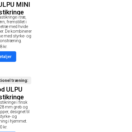
ULPU MINI
tikringe
tikringe i træ,
 - Træ
rn, fremstillet i
de / Hvid
rketræ med hvide
er. De kombinerer
rop
se med styrke- og
ionstræning.
8
kr.
etaljer
tionel træning
od ULPU
tikringe
tikringe i finsk
 - Grå
 28 mm greb og
de / Hvid
pper, designet til
styrke- og
rop
ning i hjemmet.
0
kr.