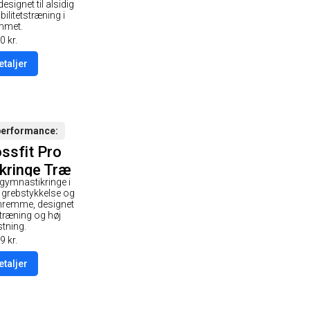
de / Hvid
esignet til alsidig
ilitetstræning i
rop
mmet.
0
kr.
etaljer
performance
ssfit Pro
kringe Træ
 gymnastikringe i
3mm
grebstykkelse og
onremme, designet
l træning og høj
stning.
9
kr.
etaljer