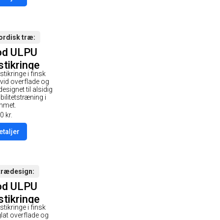
ordisk træ
od ULPU
tikringe
tikringe i finsk
- Hvid-
vid overflade og
de / Hvid
esignet til alsidig
ilitetstræning i
rop
mmet.
0
kr.
etaljer
trædesign
od ULPU
tikringe
tikringe i finsk
Glazing-
lat overflade og