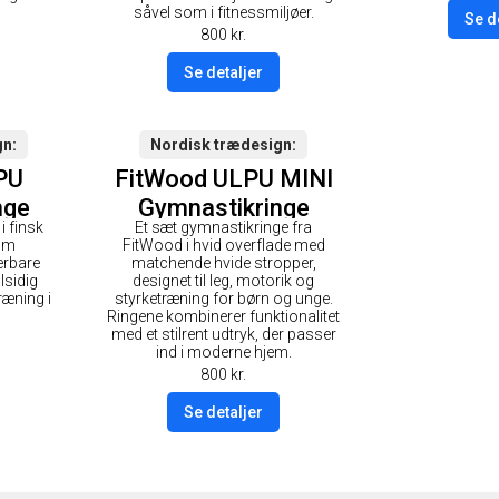
såvel som i fitnessmiljøer.
Se d
800
kr.
Se detaljer
gn
Nordisk trædesign
PU
FitWood ULPU MINI
nge
Gymnastikringe
i finsk
Et sæt gymnastikringe fra
å
28mm - Hvid
mm
FitWood i hvid overflade med
ort
overflade / Hvid
erbare
matchende hvide stropper,
alsidig
designet til leg, motorik og
Strop
ræning i
styrketræning for børn og unge.
Ringene kombinerer funktionalitet
med et stilrent udtryk, der passer
ind i moderne hjem.
800
kr.
Se detaljer