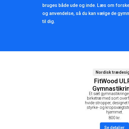
bruges både ude og inde. Læs om forske
og anvendelse, så du kan vælge de gymna
til dig.
Nordisk trædesi
FitWood UL
Gymnastikri
Et sæt gymnastikringe 
28mm - So
birketræ med sort over
overflade/ Hvid
hvide stropper, designet t
styrke- og kropsvægtst
hjemmet.
800
kr.
Se detaljer