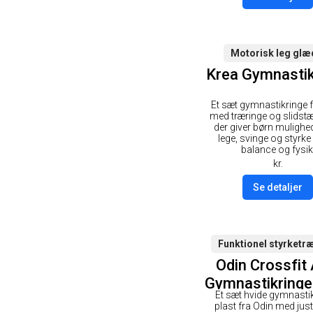
Motorisk leg glæ
Krea Gymnastik
Et sæt gymnastikringe 
med træringe og slidstæ
der giver børn mulighed
lege, svinge og styrke
balance og fysik
kr.
Se detaljer
Funktionel styrketr
Odin Crossfit
Gymnastikringe
Et sæt hvide gymnastik
- Hvid
plast fra Odin med jus