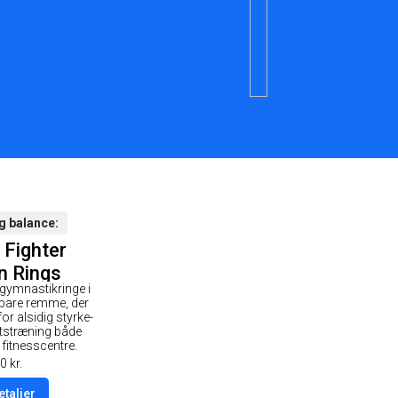
g balance
 Fighter
 Rings
 gymnastikringe i
kringe Træ
rbare remme, der
or alsidig styrke-
tstræning både
fitnesscentre.
0
kr.
etaljer