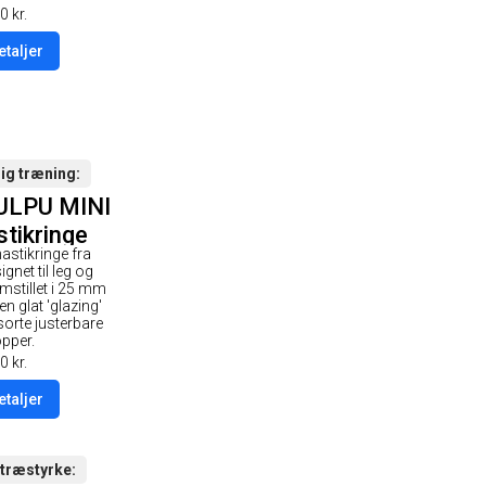
0
kr.
etaljer
ig træning
ULPU MINI
tikringe
astikringe fra
 Glazing
gnet til leg og
de / Sort
mstillet i 25 mm
n glat 'glazing'
rop
sorte justerbare
opper.
0
kr.
etaljer
træstyrke