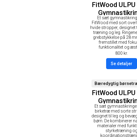
FitWood ULPU
Gymnastikri
Et sæt gymnastikring
28mm - So
FitWood med sort over
overflade / H
hvide stropper, designet t
træning og leg. Ringene
Strop
grebstykkelse på 28 m
fremstillet med fok
funktionalitet og æst
800
kr.
Se detaljer
Bæredygtig børnetr
FitWood ULPU
Gymnastikri
Et sæt gymnastikringe 
28mm - Tr
birketræ med sorte str
overflade / S
designet til leg og bevæ
børn. De kombinerer na
Strop
materialer med funkt
styrketræning o
koordinationstræni