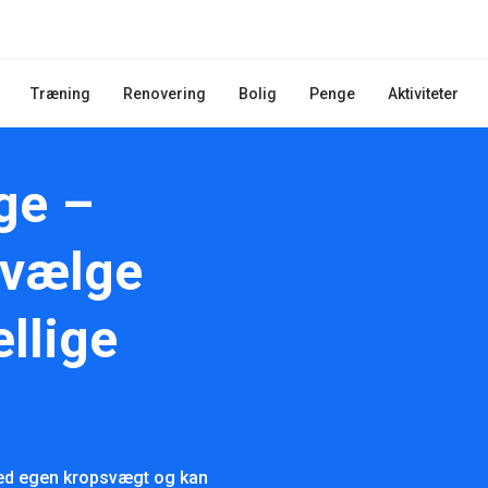
Træning
Renovering
Bolig
Penge
Aktiviteter
ge –
 vælge
llige
med egen kropsvægt og kan