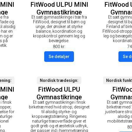
 MINI
FitWood ULPU MINI
FitWood 
nge
Gymnastikringe
Gymnas
e fra
Et sæt gymnastikringe i træ fra
Et sæt gymnas
rt
25mm - Glazing
28mm
flade og
FitWood, designet til børn og
designet til bø
vid
overflade / Hvid
overfla
il alsidig
unge, der ønsker at styrke
Finland af bi
 har en
balance, koordination og
FitWood-stropp
Strop
St
m og er
kropskontrol gennem leg og
leg og bevægel
us på
bevægelse.
koordinat
etik.
800
kr.
74
Se detaljer
Se d
æning
Nordisk trædesign
Nordisk funk
 MINI
FitWood ULPU
FitWo
nge
Gymnastikringe
Gymnas
i finsk
Et sæt gymnastikringe i finsk
Et sæt gymnas
æ
28mm - Træ-
28mm
opper,
birketræ med hvid strop, designet
birketræ med
ort
overflade / Hvid
overfla
gelse for
til alsidig styrke- og
justerbare stro
turlige
kropsvægtstræning. Ringenes
alsidig 
Strop
St
ionel
naturlige træoverflade giver et
mobilitetstræ
g
godt greb og et æstetisk udtryk,
80
ng.
der passer ind i hjemmetræning