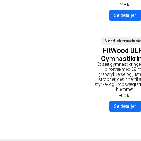
748
kr.
Se detaljer
Nordisk trædesi
FitWood UL
Gymnastikri
Et sæt gymnastikringe 
28mm - Gr
birketræ med 28 
overflade / S
grebstykkelse og just
stropper, designet til 
Strop
styrke- og kropsvægtst
hjemmet.
800
kr.
Se detaljer