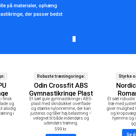
lle på materialer, ophæng
stikringe, der passer bedst
gn
Robuste træningsringe
Styrke o
PU
Odin Crossfit ABS
Nordic
nge
Gymnastikringe Plast
Roman
i finsk
Et sæt gule gymnastikringe i ABS-
Et sæt robuste
rt
- Gul
Gymnasti
flade og
plast med skridsikker overflade
træ med juste
 Strop
il alsidig
og stærke nylonremme, der kan
giver mulighed f
ræning i
justeres og tåler høj belastning –
og kropsvæg
velegnet til både indendørs og
hjemme og i 
udendørs træning.
90
599
kr.
Se d