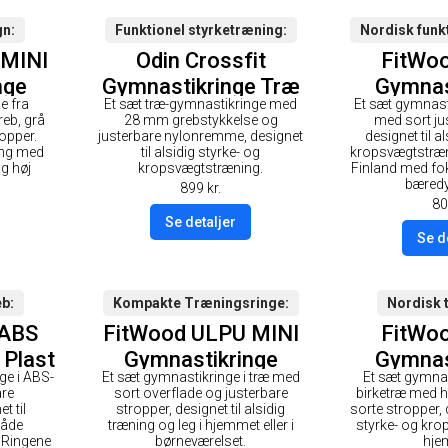
gn
Funktionel styrketræning
Nordisk funk
 MINI
Odin Crossfit
FitWo
nge
Gymnastikringe Træ
Gymnas
e fra
Et sæt træ-gymnastikringe med
Et sæt gymnasti
å
28mm
28mm 
eb, grå
28 mm grebstykkelse og
med sort ju
ort
overf
opper.
justerbare nylonremme, designet
designet til a
ning med
til alsidig styrke- og
kropsvægtstræn
Sort
g høj
kropsvægtstræning.
Finland med fok
bæredy
899
kr.
80
Se detaljer
Se d
eb
Kompakte Træningsringe
Nordisk 
 ABS
FitWood ULPU MINI
FitWo
 Plast
Gymnastikringe
Gymnas
ge i ABS-
Et sæt gymnastikringe i træ med
Et sæt gymnas
28mm - Sort
28mm 
are
sort overflade og justerbare
birketræ med h
overflade / Sort
overf
t til
stropper, designet til alsidig
sorte stropper, d
både
træning og leg i hjemmet eller i
styrke- og kro
Strop
Sort
 Ringene
børneværelset.
hje