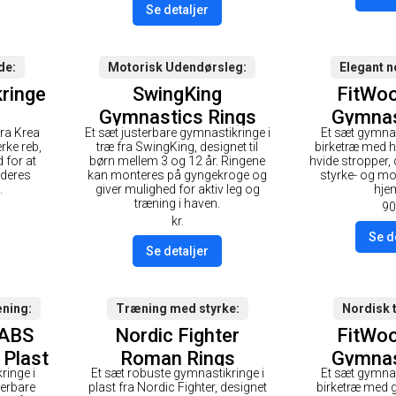
Se detaljer
de
Motorisk Udendørsleg
Elegant n
ringe
SwingKing
FitWo
Gymnastics Rings
Gymnas
fra Krea
Et sæt justerbare gymnastikringe i
Et sæt gymnas
Wood
28mm 
rke reb,
træ fra SwingKing, designet til
birketræ med h
overfla
 for at
børn mellem 3 og 12 år. Ringene
hvide stropper, d
 deres
kan monteres på gyngekroge og
styrke- og mob
St
.
giver mulighed for aktiv leg og
hje
træning i haven.
90
kr.
Se d
Se detaljer
æning
Træning med styrke
Nordisk 
 ABS
Nordic Fighter
FitWo
 Plast
Roman Rings
Gymnas
ringe i
Et sæt robuste gymnastikringe i
Et sæt gymnas
Gymnastikringe Plast
28mm - 
terbare
plast fra Nordic Fighter, designet
birketræ med g