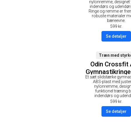
nylonremme, designet t
indendørs og udendørs
Ringe og remme er frems
robuste materialer m
bæreevne.
599
kr.
Se detaljer
Træn med styrk
Odin Crossfit
Gymnastikringe
Et sæt slidstærke gymnast
- Sort
ABS-plast med juste
nylonremme, designe
funktionel træning 
indendørs og udend
599
kr.
Se detaljer