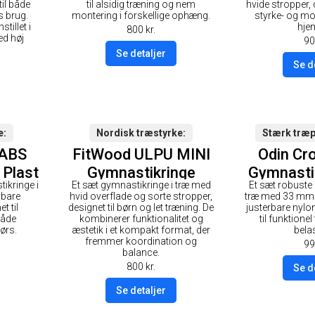
overfla
il både
til alsidig træning og nem
hvide stropper, d
 brug.
montering i forskellige ophæng.
styrke- og mob
St
tillet i
hje
800
kr.
ed høj
90
Se detaljer
Se d
e
Nordisk træstyrke
Stærk træ
 ABS
FitWood ULPU MINI
Odin Cro
 Plast
Gymnastikringe
Gymnasti
ikringe i
Et sæt gymnastikringe i træ med
Et sæt robuste
28mm - Hvid
3
rbare
hvid overflade og sorte stropper,
træ med 33 mm 
overflade / Sort
t til
designet til børn og let træning. De
justerbare nyl
både
kombinerer funktionalitet og
til funktione
Strop
ørs.
æstetik i et kompakt format, der
bela
fremmer koordination og
99
balance.
800
kr.
Se d
Se detaljer