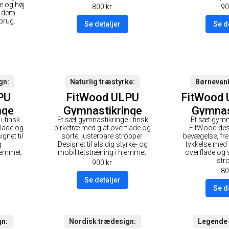
e og høj
800
kr.
90
r dem
 brug.
Se detaljer
Se d
gn
Naturlig træstyrke
Børnevenl
PU
FitWood ULPU
FitWood 
nge
Gymnastikringe
Gymnas
i finsk
Et sæt gymnastikringe i finsk
Et sæt gymn
rt
28mm - Glazing-
25mm -
flade og
birketræ med glat overflade og
FitWood desi
ort
overflade /
overfla
gnet til
sorte, justerbare stropper.
bevægelse, fre
g
Designet til alsidig styrke- og
tykkelse med e
Sort Strop
St
jemmet.
mobilitetstræning i hjemmet.
overflade og 
str
900
kr.
80
Se detaljer
Se d
gn
Nordisk trædesign
Legende 