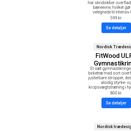
har skridsikker overflad
bæreevne, hvilket gø
velegnede til intensiv
599
kr.
Se detaljer
Nordisk Trædesi
FitWood UL
Gymnastikri
Et sæt gymnastikringe 
28mm - So
birketræ med sort over
overflade / S
justerbare stropper, desi
alsidig styrke- o
Strop
kropsvægtstræning i h
800
kr.
Se detaljer
Nordisk trædesi