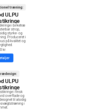
tionel træning
od ULPU
tikringe
kringe i birketræ
- Træ-
sterbar strop,
lade /
lsidig styrke- og
ing. Produceret i
 Strop
us på kvalitet og
gtighed.
0
kr.
etaljer
trædesign
od ULPU
tikringe
tikringe i finsk
- Hvid-
vid overflade og
lade /
esignet til alsidig
psvægtstræning i
 Strop
mmet.