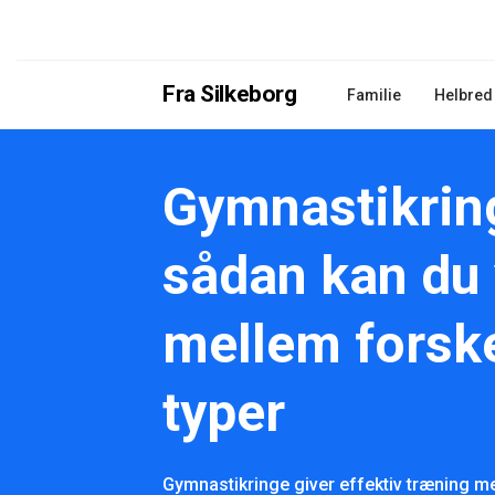
Fra Silkeborg
Familie
Helbred
Gymnastikrin
sådan kan du
mellem forske
typer
Gymnastikringe giver effektiv træning 