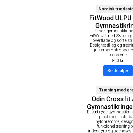
Nordisk trædesi
FitWood ULPU
Gymnastikri
Et sæt gymnastikring
28mm - Gr
FitWood med 28 mm gr
overflade / S
overflade og sorte str
Designet til leg og træ
Strop
justerbare stropper o
bæreevne.
800
kr.
Se detaljer
Træning med gr
Odin Crossfit
Gymnastikringe
Et sæt røde gymnastikrin
- Rød
plast med justerb
nylonremme, designe
funktionel træning 
indendørs og udendørs.