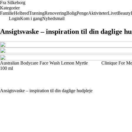
Fra Silkeborg
Kategorier
Familie
Helbred
Træning
Renovering
Bolig
Penge
Aktiviteter
Livet
Beauty
Login
Kom i gang
Nyhedsmail
Ansigtsvaske – inspiration til din daglige h
Australian Bodycare Face Wash Lemon Myrtle
Clinique For M
100 ml
Ansigtsvaske – inspiration til din daglige hudpleje