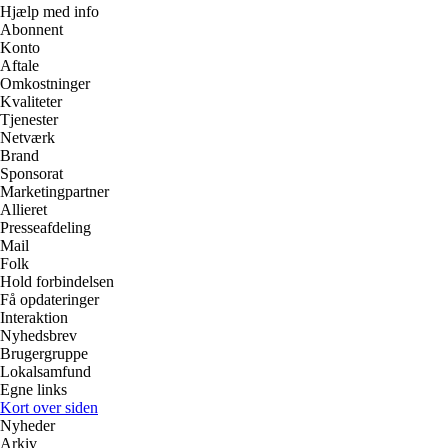
Hjælp med info
Abonnent
Konto
Aftale
Omkostninger
Kvaliteter
Tjenester
Netværk
Brand
Sponsorat
Marketingpartner
Allieret
Presseafdeling
Mail
Folk
Hold forbindelsen
Få opdateringer
Interaktion
Nyhedsbrev
Brugergruppe
Lokalsamfund
Egne links
Kort over siden
Nyheder
Arkiv