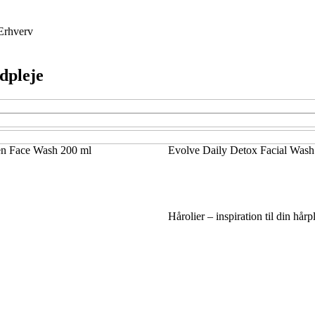
Erhverv
udpleje
en Face Wash 200 ml
Evolve Daily Detox Facial Wash
Hårolier – inspiration til din hårp