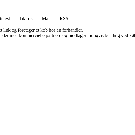
terest
TikTok
Mail
RSS
t link og foretager et køb hos en forhandler.
jder med kommercielle partnere og modtager muligvis betaling ved køb.